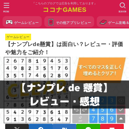
『こちらのブログでは広告を利用しております』
ココナGAMES
MENU
SEARCH
ゲームレビュー
その他アプリレビュー
ゲーム攻略
ゲームレビュー
【ナンプレde懸賞】は面白い？レビュー・評価
や魅力をご紹介！