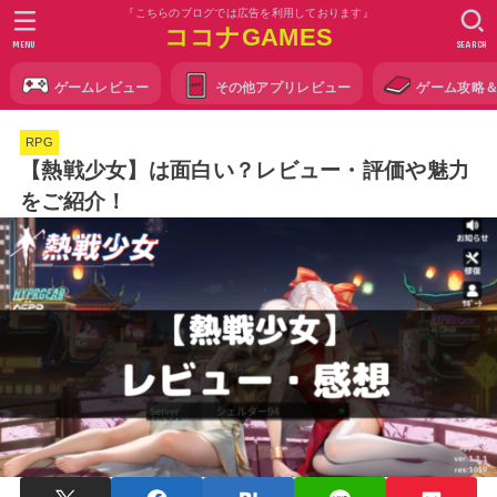
『こちらのブログでは広告を利用しております』
ココナGAMES
MENU
SEARCH
ゲームレビュー
その他アプリレビュー
ゲーム攻略
RPG
【熱戦少女】は面白い？レビュー・評価や魅力
をご紹介！