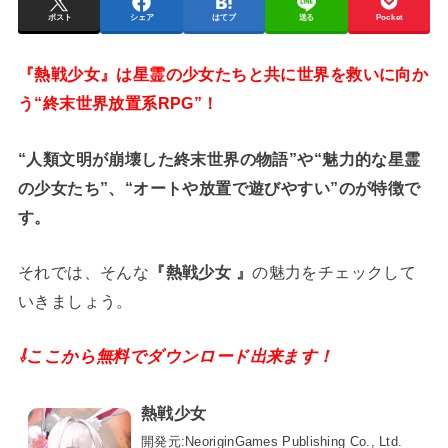
ポスト
シェア
はてブ
送る
Pocket
『熱戦少女』は星霊の少女たちと共に世界を救いに向か
う“終末世界放置系RPG”！
“人類文明が崩壊した終末世界の物語”や“魅力的な星霊
の少女たち”、“オートや放置で遊びやすい”のが特徴で
す。
それでは、そんな
『熱戦少女 』
の魅力をチェックして
いきましょう。
⇩ここから無料でダウンロード出来ます！
熱戦少女
開発元:
NeoriginGames Publishing Co., Ltd.