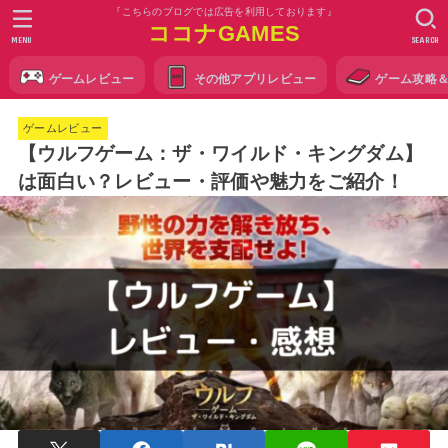
『こちらのブログでは広告を利用しております』
ココナGAMES
MENU
SEARCH
ゲームレビュー
その他アプリレビュー
ゲーム攻略
ゲームレビュー
【ウルフゲーム：ザ・ワイルド・キングダム】
は面白い？レビュー・評価や魅力をご紹介！