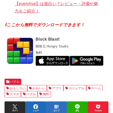
【everylive】は面白い？レビュー・評価や魅
力をご紹介！
⇩ここから無料でダウンロードできます！
Block Blast!
開発元:
Hungry Studio
無料
パズル
おもしろい
かわいい
アプリ
カジュアル
ゲーム
スマホ
パズル
無料
ポスト
シェア
はてブ
送る
Pocket