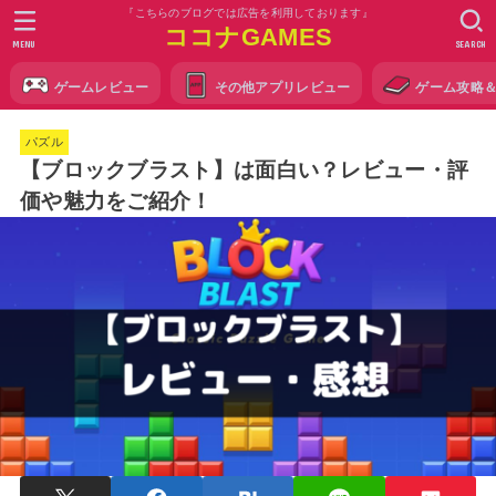
『こちらのブログでは広告を利用しております』
ココナGAMES
MENU
SEARCH
ゲームレビュー
その他アプリレビュー
ゲーム攻略
パズル
【ブロックブラスト】は面白い？レビュー・評
価や魅力をご紹介！