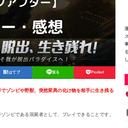
はてブ
送る
Pocket
界でゾンビや野獣、突然変異の化け物を相手に生き残る
半ゾンビである混屍者として、プレイできることです。