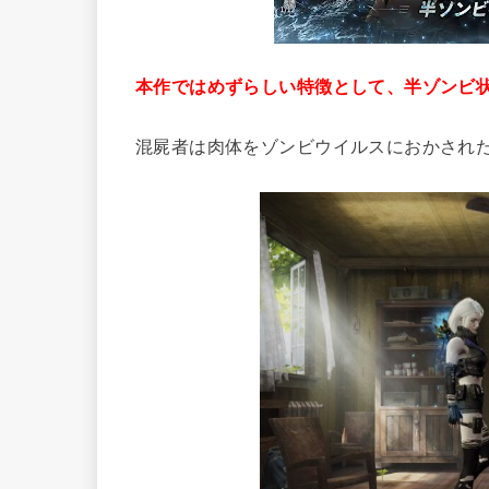
本作ではめずらしい特徴として、半ゾンビ
混屍者は肉体をゾンビウイルスにおかされ