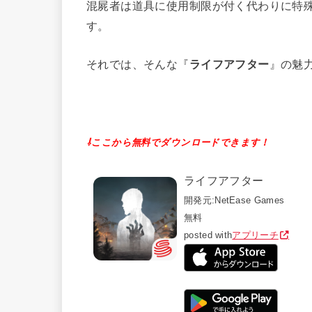
混屍者は道具に使用制限が付く代わりに特
す。
それでは、そんな『
ライフアフター
』の魅
⇩ここから無料でダウンロードできます！
ライフアフター
開発元:
NetEase Games
無料
posted with
アプリーチ