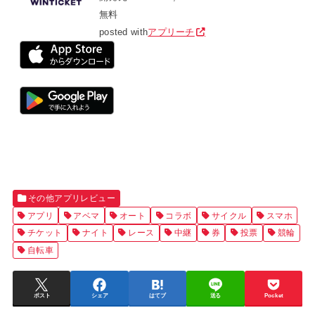
無料
posted with
アプリーチ
その他アプリレビュー
アプリ
アベマ
オート
コラボ
サイクル
スマホ
チケット
ナイト
レース
中継
券
投票
競輪
自転車
ポスト
シェア
はてブ
送る
Pocket