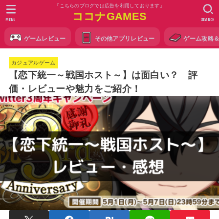
『こちらのブログでは広告を利用しております』
ココナGAMES
MENU
SEARCH
ゲームレビュー
その他アプリレビュー
ゲーム攻略
カジュアルゲーム
【恋下統一～戦国ホスト～】は面白い？ 評
価・レビューや魅力をご紹介！