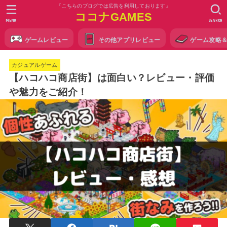
『こちらのブログでは広告を利用しております』
ココナGAMES
MENU
SEARCH
ゲームレビュー
その他アプリレビュー
ゲーム攻略
カジュアルゲーム
【ハコハコ商店街】は面白い？レビュー・評価
や魅力をご紹介！