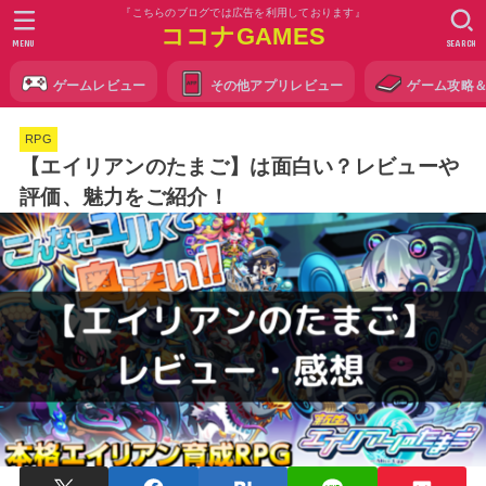
『こちらのブログでは広告を利用しております』
ココナGAMES
MENU
SEARCH
ゲームレビュー
その他アプリレビュー
ゲーム攻略
RPG
【エイリアンのたまご】は面白い？レビューや
評価、魅力をご紹介！