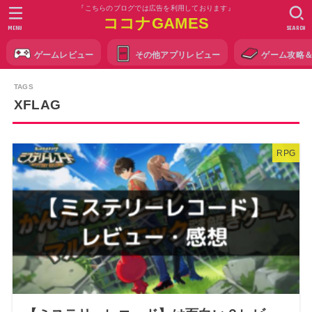
『こちらのブログでは広告を利用しております』
ココナGAMES
MENU
SEARCH
ゲームレビュー
その他アプリレビュー
ゲーム攻略
XFLAG
RPG