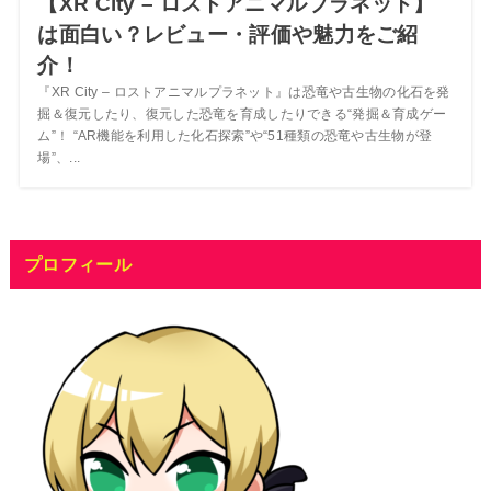
【XR City – ロストアニマルプラネット】
は面白い？レビュー・評価や魅力をご紹
介！
『XR City – ロストアニマルプラネット』は恐竜や古生物の化石を発
掘＆復元したり、復元した恐竜を育成したりできる“発掘＆育成ゲー
ム”！ “AR機能を利用した化石探索”や“51種類の恐竜や古生物が登
場”、...
プロフィール