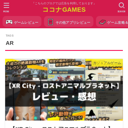
『こちらのブログでは広告を利用しております』
ココナGAMES
MENU
SEARCH
ゲームレビュー
その他アプリレビュー
ゲーム攻略
AR
カジュアルゲーム