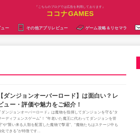
『こちらのブログでは広告を利用しております』
ココナGAMES
ビュー
その他アプリレビュー
ゲーム攻略＆リセマラ
【ダンジョンオーバーロード】は面白い？レ
ビュー・評価や魅力をご紹介！
『ダンジョンオーバーロード』は魔物を指揮してダンジョンを守る“タ
ワーディフェンスゲーム”！ “年老いた魔王に代わってダンジョンを管
理”や“襲い来る人類を配置した魔物で撃退”、“魔物たちはステージ中も
強化できる”が特徴です...