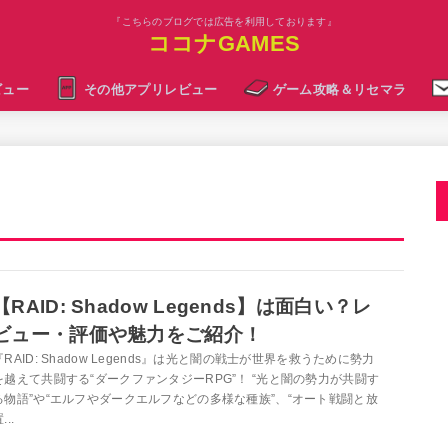
『こちらのブログでは広告を利用しております』
ココナGAMES
ビュー
その他アプリレビュー
ゲーム攻略＆リセマラ
【RAID: Shadow Legends】は面白い？レ
ビュー・評価や魅力をご紹介！
『RAID: Shadow Legends』は光と闇の戦士が世界を救うために勢力
を越えて共闘する“ダークファンタジーRPG”！ “光と闇の勢力が共闘す
る物語”や“エルフやダークエルフなどの多様な種族”、“オート戦闘と放
...