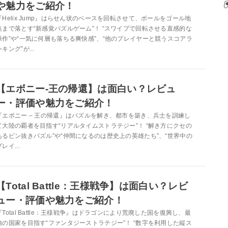
や魅力をご紹介！
『Helix Jump』はらせん状のベースを回転させて、ボールをゴール地
点まで落とす“新感覚パズルゲーム”！ “スワイプで回転させる直感的な
操作”や“一気に何層も落ちる爽快感”、“他のプレイヤーと競うスコアラ
ンキング”が...
【エボニー-王の帰還】は面白い？レビュ
ー・評価や魅力をご紹介！
『エボニー – 王の帰還』はパズルを解き、都市を築き、兵士を訓練し
て大陸の覇者を目指す“リアルタイムストラテジー”！ “解き方にクセの
あるピン抜きパズル”や“仲間になるのは歴史上の英雄たち”、“世界中の
レイ...
【Total Battle：王様戦争】は面白い？レビ
ュー・評価や魅力をご紹介！
『Total Battle：王様戦争』はドラゴンにより荒廃した国を復興し、最
強の国家を目指す“ファンタジーストラテジー”！ “数字を利用した縦ス