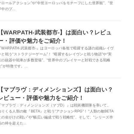
クロールアクション”や“中世ヨーロッパをモチーフにした世界観”、“世
界中のプ...
【WARPATH-武装都市-】は面白い？レビュ
ー・評価や魅力をご紹介！
『WARPATH-武装都市-』はヨーロッパ各地で暗躍する謎の組織レイヴ
ンと戦う“ストラテジーゲーム”！ “暗躍するレイヴンと戦う物語”や“実
在の銃器や戦車が多数登場”、“世界中のプレイヤーと対戦できる戦略
性”が特徴です。...
【マブラヴ：ディメンションズ】は面白い？
レビュー・評価や魅力をご紹介！
『マブラヴ：ディメンジョンズ（マブD）』は戦術機部隊を率いて、
迫りくる人類の敵『BETA』と戦う“アクションRPG”！ “人類の敵BETA
との命がけの戦い”や“幅広い編成で戦う戦略性”、そして、“シリーズ作
品の枠を超えた...