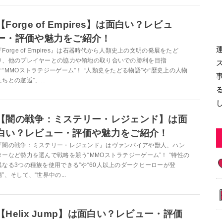
【Forge of Empires】は面白い？レビュ
ー・評価や魅力をご紹介！
『Forge of Empires』は石器時代から人類史上の文明の発展をたど
り、他のプレイヤーとの協力や領地の取り合いでの勝利を目指
す“MMOストラテジーゲーム”！ “人類史をたどる物語”や“歴史上の人物
たちとの邂逅”、...
【闇の戦争：ミステリー・レジェンド】は面
白い？レビュー・評価や魅力をご紹介！
『闇の戦争：ミステリー・レジェンド』はヴァンパイアや獣人、ハン
ターなど勢力を選んで戦略を競う“MMOストラテジーゲーム”！ “特性の
異なる3つの種族を使用できる”や“60人以上のダークヒーローが登
場”、そして、“世界中の...
【Helix Jump】は面白い？レビュー・評価