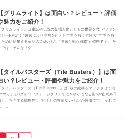
【グリムライト】は面白い？レビュー・評価
や魅力をご紹介！
『グリムライト』は童話や伝説の登場人物とともに世界を救う“ファン
タジーRPG”！ “破滅により虚無を迎えた世界を救う冒険”や“世界を救
うために結集する童話の英雄たち”、“強敵と戦う戦略”が特徴です。 そ
れでは、そんな『グ...
【タイルバスターズ（Tile Busters）】は面
白い？レビュー・評価や魅力をご紹介！
『タイルバスターズ（Tile Busters）』は3枚の絵柄をマッチさせて消
す“マッチ3パズル”！ “ステージクリアでにぎやかになる街”や“山札を予
想し、管理する戦略性”、“何千もの豊富なレベル”が特徴です。 それで
、...