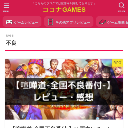
『こちらのブログでは広告を利用しております』
ココナGAMES
MENU
SEARCH
ゲームレビュー
その他アプリレビュー
ゲーム攻略
不良
RPG