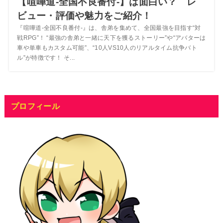
【喧嘩道-全国不良番付-】は面白い？ レ
ビュー・評価や魅力をご紹介！
『喧嘩道-全国不良番付-』は、舎弟を集めて、全国最強を目指す“対
戦RPG”！ “最強の舎弟と一緒に天下を獲るストーリー”や“アバターは
車や単車もカスタム可能”、“10人VS10人のリアルタイム抗争バト
ル”が特徴です！ そ...
プロフィール