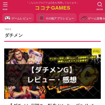
『こちらのブログでは広告を利用しております』
ココナGAMES
MENU
SEARCH
ゲームレビュー
その他アプリレビュー
ゲーム攻略
ダチメン
RPG