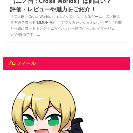
【二ノ国：Cross Worlds】は面白い？
評価・レビューや魅力をご紹介！
『二ノ国：Cross Worlds』（ニノクロ）は、人気ゲーム・二ノ国の
世界観で遊べる“MMORPG”！ “ジブリみたいなかわいい世界”、“仲間
と一緒に遊べるキングダム”や“いつも一緒でかわいいイマージェ
ン”が特徴です！...
プロフィール