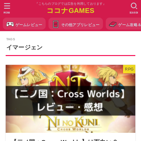
『こちらのブログでは広告を利用しております』
ココナGAMES
MENU
SEARCH
ゲームレビュー
その他アプリレビュー
ゲーム攻略
イマージェン
RPG