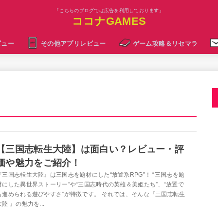
『こちらのブログでは広告を利用しております』
ココナGAMES
ビュー
その他アプリレビュー
ゲーム攻略＆リセマラ
【三国志転生大陸】は面白い？レビュー・評
価や魅力をご紹介！
『三国志転生大陸』は三国志を題材にした“放置系RPG”！ “三国志を題
材にした異世界ストーリー”や“三国志時代の英雄＆美姫たち”、“放置で
も進められる遊びやすさ”が特徴です。 それでは、そんな『三国志転生
大陸 』の魅力を...