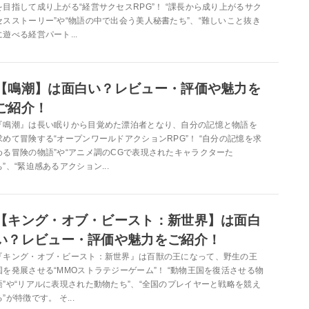
を目指して成り上がる“経営サクセスRPG”！ “課長から成り上がるサク
セスストーリー”や“物語の中で出会う美人秘書たち”、“難しいこと抜き
に遊べる経営パート...
【鳴潮】は面白い？レビュー・評価や魅力を
ご紹介！
『鳴潮』は長い眠りから目覚めた漂泊者となり、自分の記憶と物語を
求めて冒険する“オープンワールドアクションRPG”！ “自分の記憶を求
める冒険の物語”や“アニメ調のCGで表現されたキャラクターた
ち”、“緊迫感あるアクション...
【キング・オブ・ビースト：新世界】は面白
い？レビュー・評価や魅力をご紹介！
『キング・オブ・ビースト：新世界』は百獣の王になって、野生の王
国を発展させる“MMOストラテジーゲーム”！ “動物王国を復活させる物
語”や“リアルに表現された動物たち”、“全国のプレイヤーと戦略を競え
る”が特徴です。 そ...