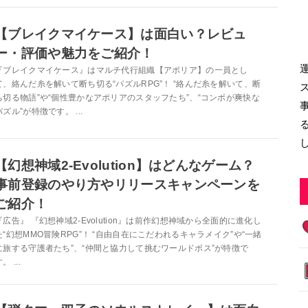
【ブレイクマイケース】は面白い？レビュ
ー・評価や魅力をご紹介！
『ブレイクマイケース』はマルチ代行組織【アポリア】の一員とし
て、絡んだ糸を解いて断ち切る“パズルRPG”！ “絡んだ糸を解いて、断
ち切る物語”や“個性豊かなアポリアのスタッフたち”、“コンボが爽快な
パズル”が特徴です。 ...
【幻想神域2-Evolution】はどんなゲーム？
事前登録のやり方やリリースキャンペーンを
ご紹介！
『広告』 『幻想神域2-Evolution』は前作幻想神域から全面的に進化し
た“幻想MMO冒険RPG”！ “自由自在にこだわれるキャラメイク”や“一緒
に旅する守護者たち”、“仲間と協力して挑むワールドボス”が特徴で
。 ...