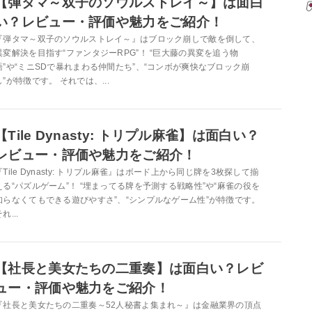
【弾タマ～双子のソウルストレイ～】は面白
い？レビュー・評価や魅力をご紹介！
『弾タマ～双子のソウルストレイ～』はブロック崩しで敵を倒して、
異変解決を目指す“ファンタジーRPG”！ “巨大藤の異変を追う物
語”や“ミニSDで暴れまわる仲間たち”、“コンボが爽快なブロック崩
し”が特徴です。 それでは、...
【Tile Dynasty: トリプル麻雀】は面白い？
レビュー・評価や魅力をご紹介！
『Tile Dynasty: トリプル麻雀』はボード上から同じ牌を3枚探して揃
える“パズルゲーム”！ “埋まってる牌を予測する戦略性”や“麻雀の役を
知らなくてもできる遊びやすさ”、“シンプルなゲーム性”が特徴です。
れ...
【社長と美女たちの二重奏】は面白い？レビ
ュー・評価や魅力をご紹介！
『社長と美女たちの二重奏～52人秘書よ集まれ～』は金融業界の頂点