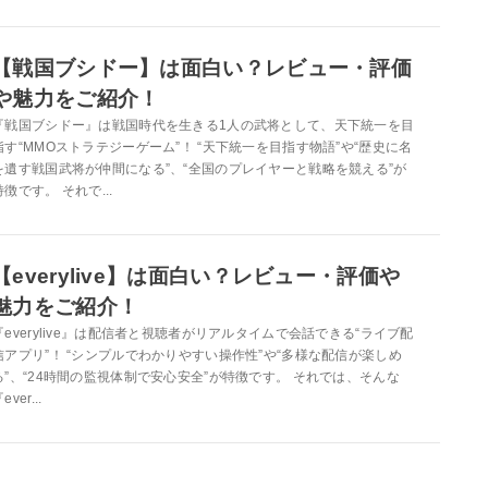
【戦国ブシドー】は面白い？レビュー・評価
や魅力をご紹介！
『戦国ブシドー』は戦国時代を生きる1人の武将として、天下統一を目
指す“MMOストラテジーゲーム”！ “天下統一を目指す物語”や“歴史に名
を遺す戦国武将が仲間になる”、“全国のプレイヤーと戦略を競える”が
特徴です。 それで...
【everylive】は面白い？レビュー・評価や
魅力をご紹介！
『everylive』は配信者と視聴者がリアルタイムで会話できる“ライブ配
信アプリ”！ “シンプルでわかりやすい操作性”や“多様な配信が楽しめ
る”、“24時間の監視体制で安心安全”が特徴です。 それでは、そんな
ever...