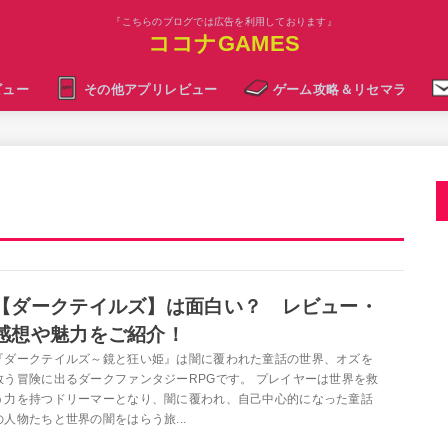
『こちらのブログでは広告を利用しております』
ココナGAMES
ビュー
その他アプリレビュー
ゲーム攻略＆リセマラ
【ダークテイルズ】は面白い？ レビュー・
感想や魅力をご紹介！
『ダークテイルズ～鏡と狂い姫』は闇に覆われた童話の世界、オズを
救う冒険に出るダークファンタジーRPGです。 プレイヤーは世界を救
う力を持つドリーマーとなり、闇に覆われ、自己中心的になった童話
の人物たちと世界の闇をはらう旅...