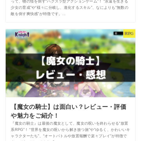
って、物の怪を倒す“ハクスラ型アクションゲーム”！ “永遠を生きる
少女の育成”や“様々に分岐し、進化するスキル”、なによりも“無数の
敵を倒す爽快感”が特徴です。...
RPG
【魔女の騎士】は面白い？レビュー・評価
や魅力をご紹介！
『魔女の騎士』は最後の魔女として、魔女の呪いを終わらせる“放置
系RPG”！ “世界を魔女の呪いから解き放つ旅”や“ゆるく、かわいいキ
ャラクターたち”、“オートバトルや放置報酬で楽々プレイ”が特徴で