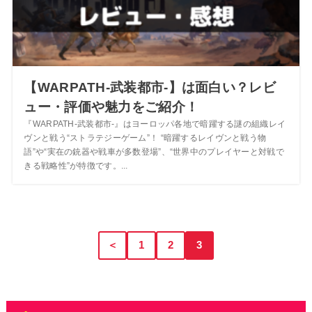
【WARPATH-武装都市-】は面白い？レビ
ュー・評価や魅力をご紹介！
『WARPATH-武装都市-』はヨーロッパ各地で暗躍する謎の組織レイ
ヴンと戦う“ストラテジーゲーム”！ “暗躍するレイヴンと戦う物
語”や“実在の銃器や戦車が多数登場”、“世界中のプレイヤーと対戦で
きる戦略性”が特徴です。...
＜
1
2
3