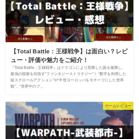
【Total Battle：王様戦争】は面白い？レビ
ュー・評価や魅力をご紹介！
『Total Battle：王様戦争』はドラゴンにより荒廃した国を復興し、
最強の国家を目指す“ファンタジーストラテジー”！ “数字を利用した
縦スクロールアクション”や“中世ヨーロッパをモチーフにした世界
観”、“世界中のプ...
ゲームレビュー