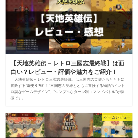
【天地英雄伝 – レトロ三國志最終戦】は面
白い？レビュー・評価や魅力をご紹介！
『天地英雄伝 – レトロ三國志最終戦』は三国志の英雄たちとともに
冒険する“歴史RPG”！ “三国志の英雄とともに冒険する物語”や“レト
ロ調なゲームデザイン”、“シンプルなターン制コマンドバトル”が特
徴です。 ...
ゲームレビュー