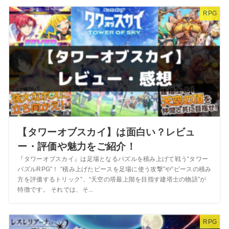
RPG
【タワーオブスカイ】は面白い？レビュ
ー・評価や魅力をご紹介！
『タワーオブスカイ』は足場となるパズルを積み上げて戦う“タワー
パズルRPG”！ “積み上げたピースを足場に使う攻撃”や“ピースの積み
方を評価するトリック”、“天空の塔最上階を目指す建塔士の物語”が
特徴です。 それでは、そ...
RPG