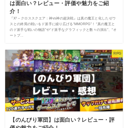
は面白い？レビュー・評価や魅力をご紹
介！
『X² – クロススクエア：神vs神の超決戦』は真の魔王と化したゼウ
スとの終焉の戦いをド派手に繰り広げる“MMORPG”！ “真の魔王と
のド派手な戦いの物語”や“ド派手なグラフィックと数々の演出”、“オ
ートプ...
RPG
【のんびり軍団】は面白い？レビュー・評
価や魅力をご紹介！