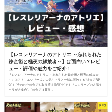
【レスレリアーナのアトリエ ～忘れられた
錬金術と極夜の解放者～】は面白い？レビ
ュー・評価や魅力をご紹介！
『レスレリアーナのアトリエ ～忘れられた錬金術と極夜の解放者
～』はアトリエシリーズの人気キャラと一緒に冒険する“錬金術RP
G”！ “失われた錬金術を取り戻す物語”や“アトリエシリーズの人気キ
ャラが大集合”、“錬金術は豊富...
RPG