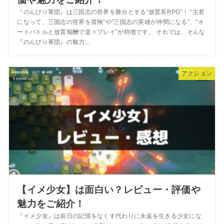
『のんびり軍団』は三国志の世界を舞台とする“放置系RPG”！ “主君
になって、三国志の世界を冒険”や“三国志の英雄が仲間になる”、“オ
ートバトルと放置報酬で楽々プレイ”が特徴です。 それでは、そんな
『のんびり軍団』の魅力...
アクション
【イメ少女】は面白い？レビュー・評価や
魅力をご紹介！
『イメ少女』は前日の記憶をなくす代わりに永遠を生きる少女にな