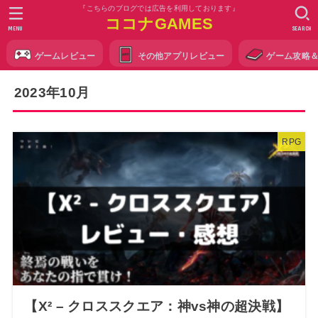
『こちらのブログでは広告を利用しております』
ココナGAMES
MENU
SEARCH
ゲームレビュー
その他アプリレビュー
ゲーム攻略
2023年10月
RPG
【X² – クロススクエア：神vs神の超決戦】