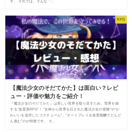
す。 それでは、そんな『...
RPG
【魔法少女のそだてかた】は面白い？レビ
ュー・評価や魅力をご紹介！
『魔法少女のそだてかた』は美しい世界を取り戻すため、世界を旅
する“放置系RPG”！ “女神から世界を託された魔法少女の冒険”や“か
わいいを追求したコスチューム”、“オートプレイ＆放置報酬でどんど
ん進む”のが特徴です。 そ...